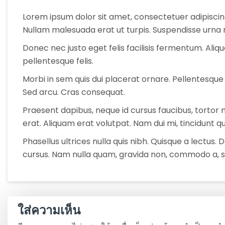
Lorem ipsum dolor sit amet, consectetuer adipiscing
Nullam malesuada erat ut turpis. Suspendisse urna n
Donec nec justo eget felis facilisis fermentum. Aliq
pellentesque felis.
Morbi in sem quis dui placerat ornare. Pellentesque od
Sed arcu. Cras consequat.
Praesent dapibus, neque id cursus faucibus, torto
erat. Aliquam erat volutpat. Nam dui mi, tincidunt qui
Phasellus ultrices nulla quis nibh. Quisque a lectus
cursus. Nam nulla quam, gravida non, commodo a, sod
ใส่ความเห็น