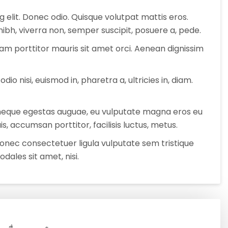
 elit. Donec odio. Quisque volutpat mattis eros.
ibh, viverra non, semper suscipit, posuere a, pede.
uam porttitor mauris sit amet orci. Aenean dignissim
io nisi, euismod in, pharetra a, ultricies in, diam.
r neque egestas auguae, eu vulputate magna eros eu
s, accumsan porttitor, facilisis luctus, metus.
. Donec consectetuer ligula vulputate sem tristique
ales sit amet, nisi.