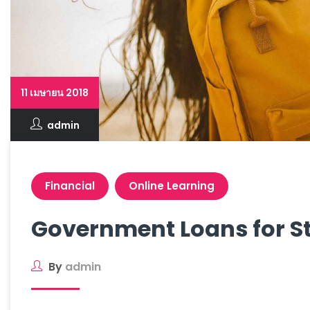
11 เมษายน 2018
admin
Financial
Online Learning
Government Loans for S
By
admin