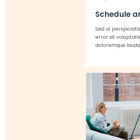
Schedule a
Sed ut perspiciati
error sit volupta
doloremque laud