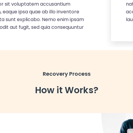
ror sit voluptatem accusantium
ror sit voluptatem accusantium
ror sit voluptatem accusantium
nat
nat
nat
eaque ipsa quae ab illo inventore
eaque ipsa quae ab illo inventore
eaque ipsa quae ab illo inventore
ac
ac
ac
icta sunt explicabo. Nemo enim ipsam
icta sunt explicabo. Nemo enim ipsam
icta sunt explicabo. Nemo enim ipsam
la
la
la
odit aut fugit, sed quia consequuntur
odit aut fugit, sed quia consequuntur
odit aut fugit, sed quia consequuntur
Recovery Process
How it Works?