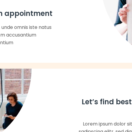
n appointment
s unde omnis iste natus
tem accusantium
antium
Let’s find best
Lorem ipsum dolor si
sadipscing elitr, sed 