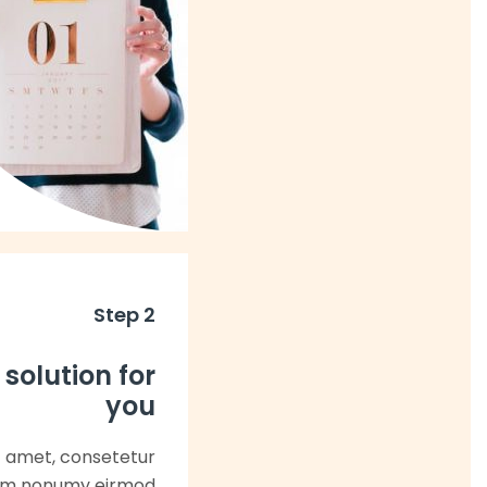
Step 2
 solution for
you
t amet, consetetur
diam nonumy eirmod